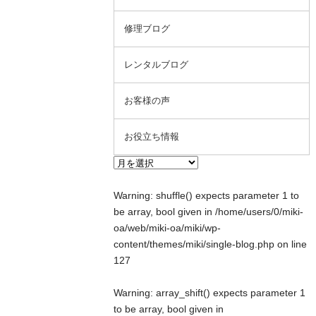
修理ブログ
レンタルブログ
お客様の声
お役立ち情報
Warning
: shuffle() expects parameter 1 to
be array, bool given in
/home/users/0/miki-
oa/web/miki-oa/miki/wp-
content/themes/miki/single-blog.php
on line
127
Warning
: array_shift() expects parameter 1
to be array, bool given in