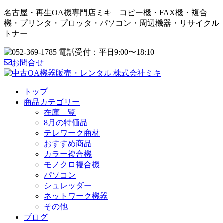
名古屋・再生OA機専門店ミキ コピー機・FAX機・複合
機・プリンタ・プロッタ・パソコン・周辺機器・リサイクル
トナー
お問合せ
トップ
商品カテゴリー
在庫一覧
8月の特価品
テレワーク商材
おすすめ商品
カラー複合機
モノクロ複合機
パソコン
シュレッダー
ネットワーク機器
その他
ブログ