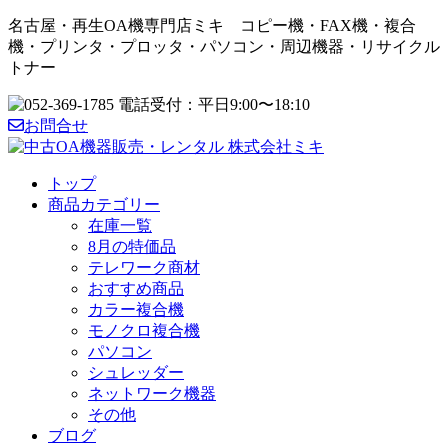
名古屋・再生OA機専門店ミキ コピー機・FAX機・複合
機・プリンタ・プロッタ・パソコン・周辺機器・リサイクル
トナー
お問合せ
トップ
商品カテゴリー
在庫一覧
8月の特価品
テレワーク商材
おすすめ商品
カラー複合機
モノクロ複合機
パソコン
シュレッダー
ネットワーク機器
その他
ブログ