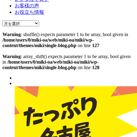
お客様の声
お役立ち情報
Warning
: shuffle() expects parameter 1 to be array, bool given in
/home/users/0/miki-oa/web/miki-oa/miki/wp-
content/themes/miki/single-blog.php
on line
127
Warning
: array_shift() expects parameter 1 to be array, bool given
in
/home/users/0/miki-oa/web/miki-oa/miki/wp-
content/themes/miki/single-blog.php
on line
128