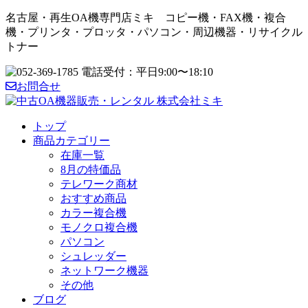
名古屋・再生OA機専門店ミキ コピー機・FAX機・複合
機・プリンタ・プロッタ・パソコン・周辺機器・リサイクル
トナー
お問合せ
トップ
商品カテゴリー
在庫一覧
8月の特価品
テレワーク商材
おすすめ商品
カラー複合機
モノクロ複合機
パソコン
シュレッダー
ネットワーク機器
その他
ブログ