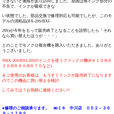
できないと連絡があり訪問しました。原因は廃インク部分の
不良で、インクが吸収できな
い状態でした。部品交換で修理対応も可能でしたが、このモ
デルの消耗品(BX-20S/BXI-
20S)が今年をもって販売終了となることを説明したら「それ
なら買い替えたほうが・・・」
とのことでモノクロ複合機を購入いただきました。ありがと
うございました。
※BX-20S/BXI-20Sのインクを使うファックス機(B６１０/B６
２０/B６６０/B６７０など)
をご使用のお客様は、もうすぐインクが販売終了になります
のでこの機会に買い替えを検討
してみては？お気軽に連絡ください!!
●修理のご相談承ります。 ㈱ミキ 中川店 ０５２－３６
９－１７８５