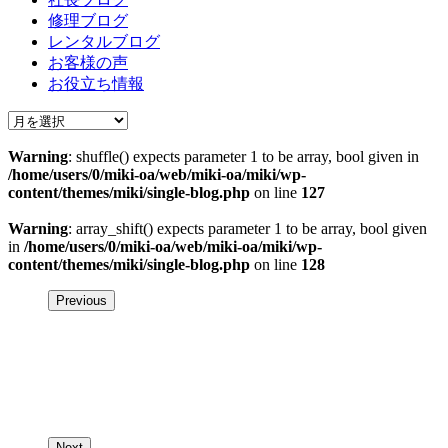
修理ブログ
レンタルブログ
お客様の声
お役立ち情報
Warning
: shuffle() expects parameter 1 to be array, bool given in
/home/users/0/miki-oa/web/miki-oa/miki/wp-
content/themes/miki/single-blog.php
on line
127
Warning
: array_shift() expects parameter 1 to be array, bool given
in
/home/users/0/miki-oa/web/miki-oa/miki/wp-
content/themes/miki/single-blog.php
on line
128
Previous
Next