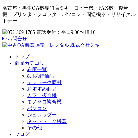
名古屋・再生OA機専門店ミキ コピー機・FAX機・複合
機・プリンタ・プロッタ・パソコン・周辺機器・リサイクル
トナー
お問合せ
トップ
商品カテゴリー
在庫一覧
8月の特価品
テレワーク商材
おすすめ商品
カラー複合機
モノクロ複合機
パソコン
シュレッダー
ネットワーク機器
その他
ブログ