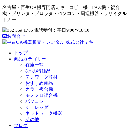
名古屋・再生OA機専門店ミキ コピー機・FAX機・複合
機・プリンタ・プロッタ・パソコン・周辺機器・リサイクル
トナー
お問合せ
トップ
商品カテゴリー
在庫一覧
8月の特価品
テレワーク商材
おすすめ商品
カラー複合機
モノクロ複合機
パソコン
シュレッダー
ネットワーク機器
その他
ブログ