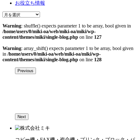
お役立ち情報
Warning
: shuffle() expects parameter 1 to be array, bool given in
/home/users/0/miki-oa/web/miki-oa/miki/wp-
content/themes/miki/single-blog.php
on line
127
Warning
: array_shift() expects parameter 1 to be array, bool given
in
/home/users/0/miki-oa/web/miki-oa/miki/wp-
content/themes/miki/single-blog.php
on line
128
Previous
Next
コピー機・FAX機・複合機・プリンタ・プロッタ・パ