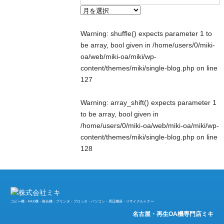
Warning
: shuffle() expects parameter 1 to
be array, bool given in
/home/users/0/miki-
oa/web/miki-oa/miki/wp-
content/themes/miki/single-blog.php
on line
127
Warning
: array_shift() expects parameter 1
to be array, bool given in
/home/users/0/miki-oa/web/miki-oa/miki/wp-
content/themes/miki/single-blog.php
on line
128
コピー機・FAX機・複合機・プリンタ・プロッタ・パソコン・周辺機器・リサイクルトナー
名古屋・再生OA機専門店ミキ