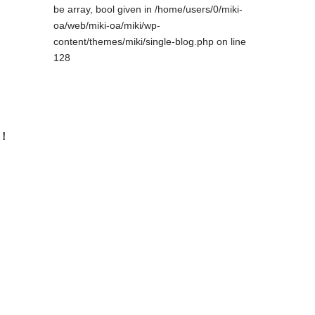
be array, bool given in
/home/users/0/miki-
oa/web/miki-oa/miki/wp-
content/themes/miki/single-blog.php
on line
128
！