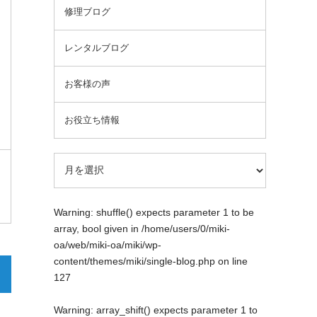
修理ブログ
レンタルブログ
お客様の声
お役立ち情報
Warning
: shuffle() expects parameter 1 to be
array, bool given in
/home/users/0/miki-
oa/web/miki-oa/miki/wp-
content/themes/miki/single-blog.php
on line
127
Warning
: array_shift() expects parameter 1 to