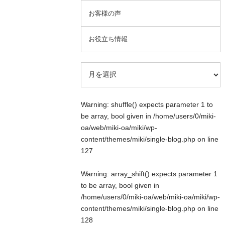
お客様の声
お役立ち情報
Warning
: shuffle() expects parameter 1 to
be array, bool given in
/home/users/0/miki-
oa/web/miki-oa/miki/wp-
content/themes/miki/single-blog.php
on line
127
Warning
: array_shift() expects parameter 1
to be array, bool given in
/home/users/0/miki-oa/web/miki-oa/miki/wp-
content/themes/miki/single-blog.php
on line
128