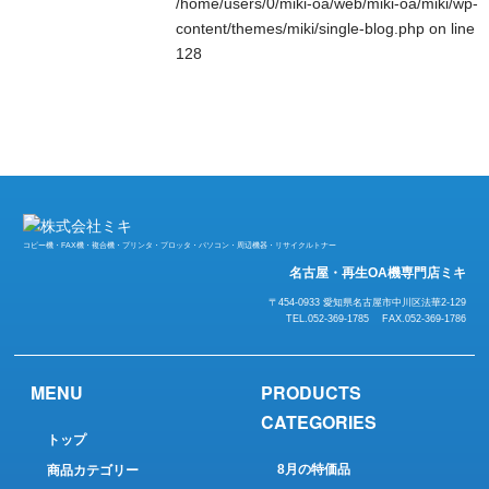
/home/users/0/miki-oa/web/miki-oa/miki/wp-
content/themes/miki/single-blog.php
on line
128
コピー機・FAX機・複合機・プリンタ・プロッタ・パソコン・周辺機器・リサイクルトナー
名古屋・再生OA機専門店ミキ
〒454-0933 愛知県名古屋市中川区法華2-129
TEL.052-369-1785 FAX.052-369-1786
MENU
PRODUCTS
CATEGORIES
トップ
8月の特価品
商品カテゴリー