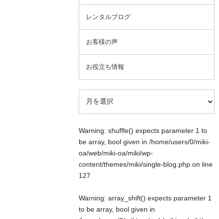
レンタルブログ
お客様の声
お役立ち情報
Warning
: shuffle() expects parameter 1 to
be array, bool given in
/home/users/0/miki-
oa/web/miki-oa/miki/wp-
content/themes/miki/single-blog.php
on line
127
Warning
: array_shift() expects parameter 1
to be array, bool given in