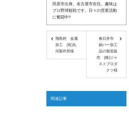
田原市出身。名古屋市在住。趣味は
プロ野球観戦です。日々の営業活動
に奮闘中!!
飛島村 金属
春日井市
加工 (有)丸
銅バー加工
河製作所様
品の製造販
売 (株)ジャ
ストプロダ
クツ様
関連記事