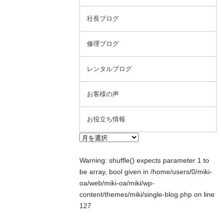
社長ブログ
修理ブログ
レンタルブログ
お客様の声
お役立ち情報
Warning
: shuffle() expects parameter 1 to
be array, bool given in
/home/users/0/miki-
oa/web/miki-oa/miki/wp-
content/themes/miki/single-blog.php
on line
127