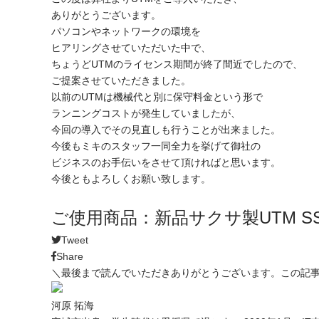
ありがとうございます。
パソコンやネットワークの環境を
ヒアリングさせていただいた中で、
ちょうどUTMのライセンス期間が終了間近でしたので、
ご提案させていただきました。
以前のUTMは機械代と別に保守料金という形で
ランニングコストが発生していましたが、
今回の導入でその見直しも行うことが出来ました。
今後もミキのスタッフ一同全力を挙げて御社の
ビジネスのお手伝いをさせて頂ければと思います。
今後ともよろしくお願い致します。
ご使用商品：新品サクサ製UTM SS5000 
Tweet
Share
＼最後まで読んでいただきありがとうございます。この記
河原 拓海