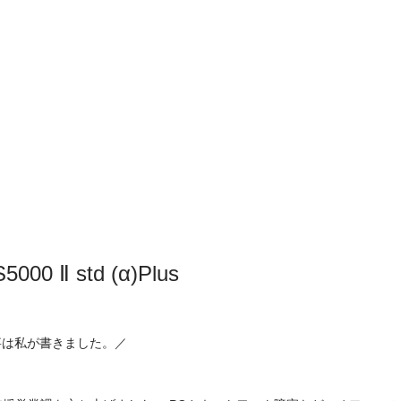
Ⅱ std (α)Plus
事は私が書きました。／