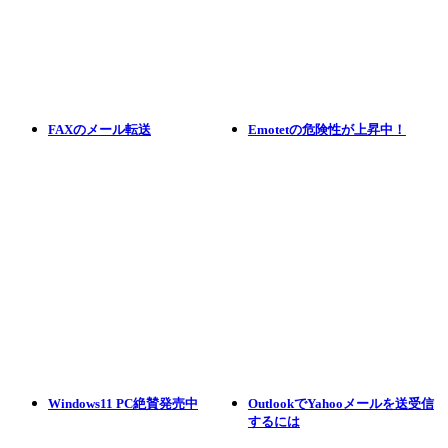
FAXのメール転送
Emotetの危険性が上昇中！
Windows11 PC絶賛発売中
OutlookでYahooメールを送受信
するには