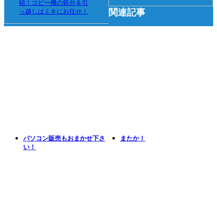
頓！コピー機の処分＆引
関連記事
っ越しはミキにお任せ！
パソコン販売もおまかせ下さ
またか！
い！