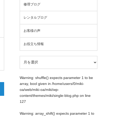
修理ブログ
レンタルブログ
お客様の声
お役立ち情報
Warning
: shuffle() expects parameter 1 to be
array, bool given in
/home/users/0/miki-
oa/web/miki-oa/miki/wp-
content/themes/miki/single-blog.php
on line
127
Warning
: array_shift() expects parameter 1 to