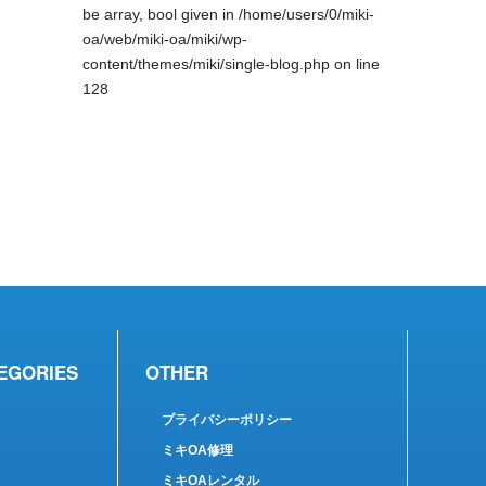
be array, bool given in
/home/users/0/miki-
oa/web/miki-oa/miki/wp-
content/themes/miki/single-blog.php
on line
128
EGORIES
OTHER
プライバシーポリシー
ミキOA修理
ミキOAレンタル