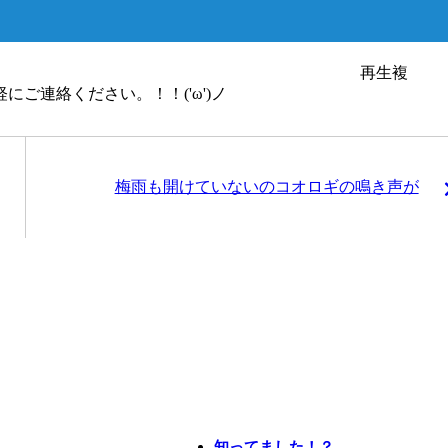
・車・釣り・映画 再生複
にご連絡ください。！！('ω')ノ
梅雨も開けていないのコオロギの鳴き声が
知ってました！？