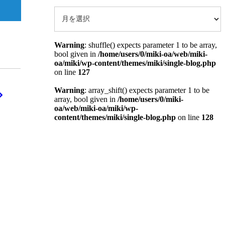
Warning
: shuffle() expects parameter 1 to be array,
bool given in
/home/users/0/miki-oa/web/miki-
oa/miki/wp-content/themes/miki/single-blog.php
on line
127
Warning
: array_shift() expects parameter 1 to be
array, bool given in
/home/users/0/miki-
oa/web/miki-oa/miki/wp-
content/themes/miki/single-blog.php
on line
128