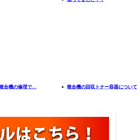
複合機の修理で…
複合機の回収トナー容器について