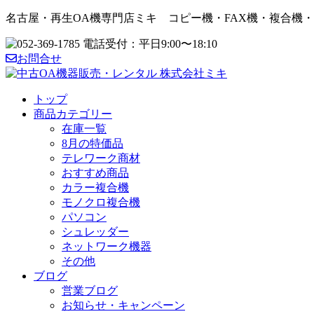
名古屋・再生OA機専門店ミキ コピー機・FAX機・複合機
お問合せ
トップ
商品カテゴリー
在庫一覧
8月の特価品
テレワーク商材
おすすめ商品
カラー複合機
モノクロ複合機
パソコン
シュレッダー
ネットワーク機器
その他
ブログ
営業ブログ
お知らせ・キャンペーン