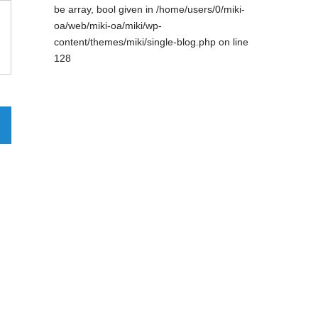
be array, bool given in
/home/users/0/miki-
oa/web/miki-oa/miki/wp-
content/themes/miki/single-blog.php
on line
128
０