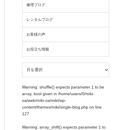
修理ブログ
レンタルブログ
お客様の声
お役立ち情報
Warning
: shuffle() expects parameter 1 to be
array, bool given in
/home/users/0/miki-
oa/web/miki-oa/miki/wp-
content/themes/miki/single-blog.php
on line
127
Warning
: array_shift() expects parameter 1 to