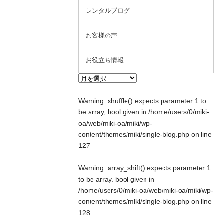
レンタルブログ
お客様の声
お役立ち情報
Warning
: shuffle() expects parameter 1 to
be array, bool given in
/home/users/0/miki-
oa/web/miki-oa/miki/wp-
content/themes/miki/single-blog.php
on line
127
Warning
: array_shift() expects parameter 1
to be array, bool given in
/home/users/0/miki-oa/web/miki-oa/miki/wp-
content/themes/miki/single-blog.php
on line
128