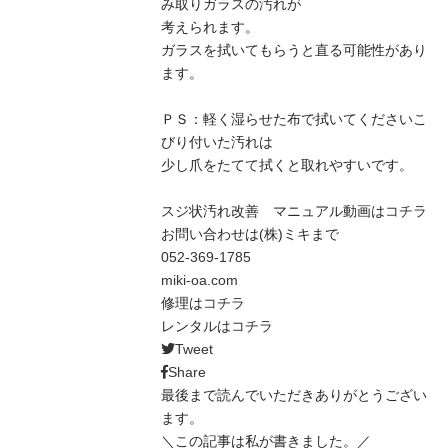
み取りガラスの汚れが
考えられます。
ガラスを拭いてもらうと直る可能性があり
ます。
ＰＳ：軽く湿らせた布で拭いてくださいこ
びり付いた汚れは
少し爪をたてて拭くと取れやすいです。
スジ状汚れ改善 マニュアル動画は
コチラ
お問い合わせは(株)ミキまで
052-369-1785
miki-oa.com
修理は
コチラ
レンタルは
コチラ
Tweet
Share
最後まで読んでいただきありがとうござい
ます。
＼この記事は私が書きました。／