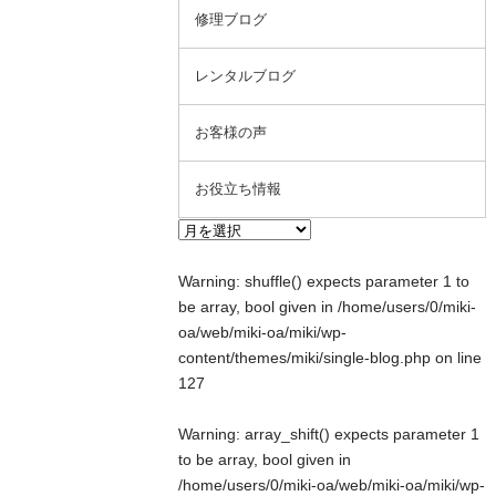
修理ブログ
レンタルブログ
お客様の声
お役立ち情報
Warning
: shuffle() expects parameter 1 to
be array, bool given in
/home/users/0/miki-
oa/web/miki-oa/miki/wp-
content/themes/miki/single-blog.php
on line
127
Warning
: array_shift() expects parameter 1
to be array, bool given in
/home/users/0/miki-oa/web/miki-oa/miki/wp-