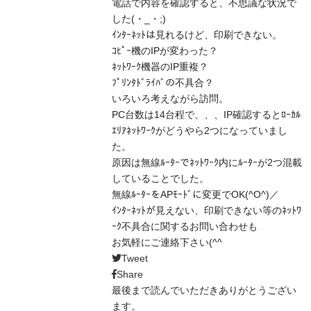
電話で内容を確認すると、不思議な状況で
した(・_・;)
ｲﾝﾀｰﾈｯﾄは見れるけど、印刷できない。
ｺﾋﾟｰ機のIPが変わった？
ﾈｯﾄﾜｰｸ機器のIP重複？
ﾌﾟﾘﾝﾀﾄﾞﾗｲﾊﾞの不具合？
いろいろ考えながら訪問。
PC台数は14台程で、、、IP確認するとﾛｰｶﾙ
ｴﾘｱﾈｯﾄﾜｰｸがどうやら2つになっていまし
た。
原因は無線ﾙｰﾀｰでﾈｯﾄﾜｰｸ内にﾙｰﾀｰが2つ混載
していることでした。
無線ﾙｰﾀｰをAPﾓｰﾄﾞに変更でOK(^O^)／
ｲﾝﾀｰﾈｯﾄが見えない、印刷できない等のﾈｯﾄﾜ
ｰｸ不具合に関するお問い合わせも
お気軽にご連絡下さい(^^ゞ
Tweet
Share
最後まで読んでいただきありがとうござい
ます。