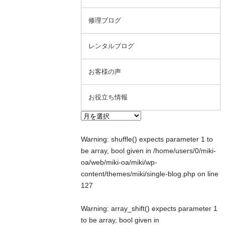
修理ブログ
レンタルブログ
お客様の声
お役立ち情報
Warning
: shuffle() expects parameter 1 to
be array, bool given in
/home/users/0/miki-
oa/web/miki-oa/miki/wp-
content/themes/miki/single-blog.php
on line
127
Warning
: array_shift() expects parameter 1
to be array, bool given in