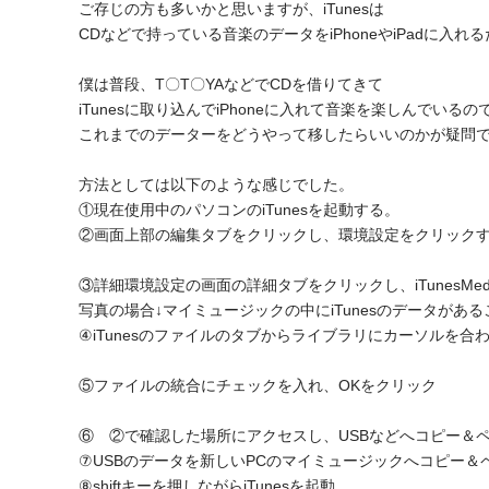
ご存じの方も多いかと思いますが、iTunesは
CDなどで持っている音楽のデータをiPhoneやiPadに入
僕は普段、T〇T〇YAなどでCDを借りてきて
iTunesに取り込んでiPhoneに入れて音楽を楽しんでいるの
これまでのデーターをどうやって移したらいいのかが疑問
方法としては以下のような感じでした。
①現在使用中のパソコンのiTunesを起動する。
②画面上部の編集タブをクリックし、環境設定をクリック
③詳細環境設定の画面の詳細タブをクリックし、iTunesMe
写真の場合↓マイミュージックの中にiTunesのデータがあ
④iTunesのファイルのタブからライブラリにカーソルを
⑤ファイルの統合にチェックを入れ、OKをクリック
⑥ ②で確認した場所にアクセスし、USBなどへコピー＆
⑦USBのデータを新しいPCのマイミュージックへコピー＆
⑧shiftキーを押しながらiTunesを起動