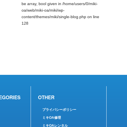
be array, bool given in
/home/users/0/miki-
oa/web/miki-oa/miki/wp-
content/themes/miki/single-blog.php
on line
128
EGORIES
OTHER
プライバシーポリシー
ミキOA修理
ミキOAレンタル