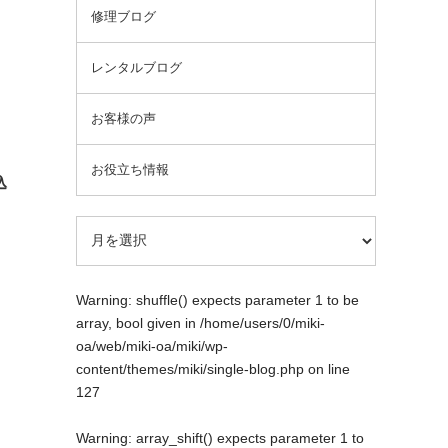
修理ブログ
レンタルブログ
お客様の声
お役立ち情報
込
Warning
: shuffle() expects parameter 1 to be
array, bool given in
/home/users/0/miki-
oa/web/miki-oa/miki/wp-
content/themes/miki/single-blog.php
on line
127
Warning
: array_shift() expects parameter 1 to