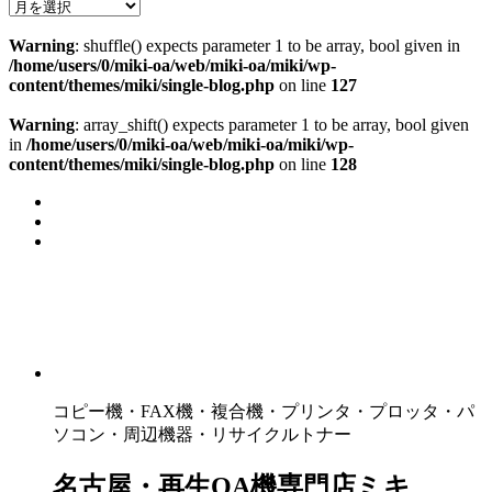
Warning
: shuffle() expects parameter 1 to be array, bool given in
/home/users/0/miki-oa/web/miki-oa/miki/wp-
content/themes/miki/single-blog.php
on line
127
Warning
: array_shift() expects parameter 1 to be array, bool given
in
/home/users/0/miki-oa/web/miki-oa/miki/wp-
content/themes/miki/single-blog.php
on line
128
コピー機・FAX機・複合機・プリンタ・プロッタ・パ
ソコン・周辺機器・リサイクルトナー
名古屋・再生OA機専門店ミキ