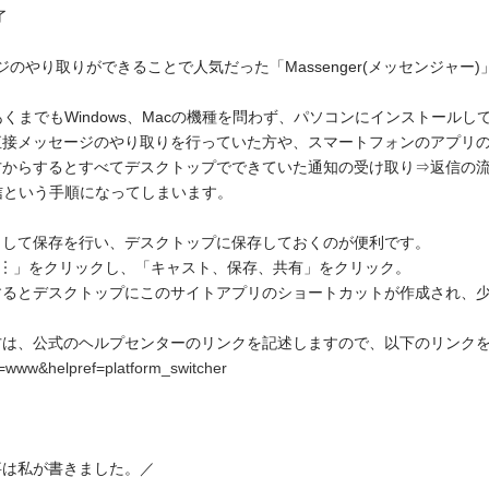
了
ジのやり取りができることで人気だった「Massenger(メッセンジャー
あくまでもWindows、Macの機種を問わず、パソコンにインストールして
直接メッセージのやり取りを行っていた方や、スマートフォンのアプリ
からするとすべてデスクトップでできていた通知の受け取り⇒返信の流
返信という手順になってしまいます。
として保存を行い、デスクトップに保存しておくのが便利です。
上の「︙」をクリックし、「キャスト、保存、共有」をクリック。
とデスクトップにこのサイトアプリのショートカットが作成され、少ない
方は、公式のヘルプセンターのリンクを記述しますので、以下のリンク
=www&helpref=platform_switcher
事は私が書きました。／