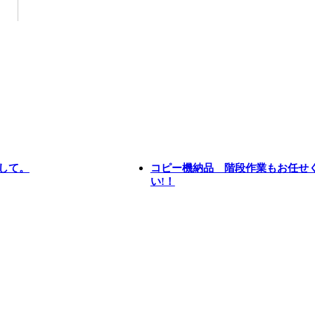
して。
コピー機納品 階段作業もお任せ
い!！