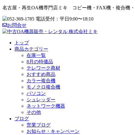
名古屋・再生OA機専門店ミキ コピー機・FAX機・複合機
お問合せ
トップ
商品カテゴリー
在庫一覧
8月の特価品
テレワーク商材
おすすめ商品
カラー複合機
モノクロ複合機
パソコン
シュレッダー
ネットワーク機器
その他
ブログ
営業ブログ
お知らせ・キャンペーン