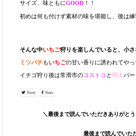
サイズ、味ともに
GOOD
！！
初めは何も付けず素材の味を堪能し、後は練
そんな中
いちご
狩りを楽しんでいると、小さ
ミツバチ
も
いちご
の甘い香りに誘われてやっ
イチゴ狩り後は常滑市の
コストコ
と
明太
パー
Tweet
Share
＼最後まで読んでいただきありがとう
最後まで読んでいた