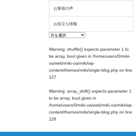
お客様の声
お役立ち情報
Warning
: shuffle() expects parameter 1 to
be array, bool given in
/home/users/0/miki-
oa/web/miki-oa/miki/wp-
content/themes/miki/single-blog.php
on line
127
Warning
: array_shift() expects parameter 1
to be array, bool given in
/home/users/0/miki-oa/web/miki-oa/miki/wp-
content/themes/miki/single-blog.php
on line
128