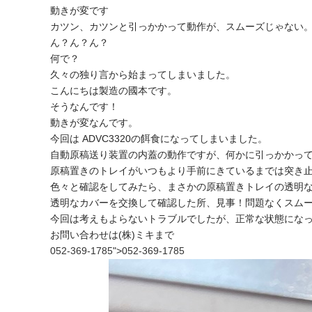
動きが変です
カツン、カツンと引っかかって動作が、スムーズじゃない
ん？ん？ん？
何で？
久々の独り言から始まってしまいました。
こんにちは製造の國本です。
そうなんです！
動きが変なんです。
今回は ADVC3320の餌食になってしまいました。
自動原稿送り装置の内蓋の動作ですが、何かに引っかかっ
原稿置きのトレイがいつもより手前にきているまでは突き
色々と確認をしてみたら、まさかの原稿置きトレイの透明
透明なカバーを交換して確認した所、見事！問題なくスム
今回は考えもよらないトラブルでしたが、正常な状態にな
お問い合わせは(株)ミキまで
052-369-1785
">
052-369-1785