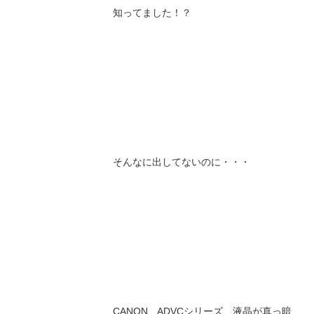
知ってました！？
そんなに出してないのに・・・
CANON ADVCシリーズ 液晶が真っ暗