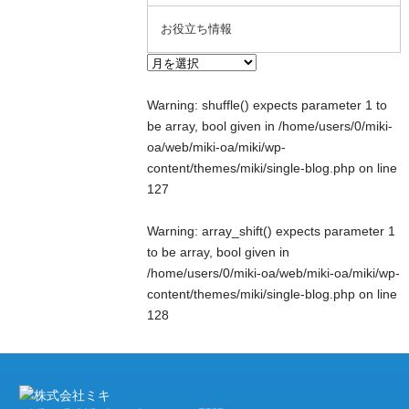
お役立ち情報
Warning
: shuffle() expects parameter 1 to
be array, bool given in
/home/users/0/miki-
oa/web/miki-oa/miki/wp-
content/themes/miki/single-blog.php
on line
127
Warning
: array_shift() expects parameter 1
to be array, bool given in
/home/users/0/miki-oa/web/miki-oa/miki/wp-
content/themes/miki/single-blog.php
on line
128