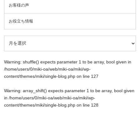
お客様の声
お役立ち情報
Warning
: shuffle() expects parameter 1 to be array, bool given in
/home/users/0/miki-oa/web/miki-oa/miki/wp-
content/themes/miki/single-blog.php
on line
127
Warning
: array_shift() expects parameter 1 to be array, bool given
in
/home/users/0/miki-oa/web/miki-oa/miki/wp-
content/themes/miki/single-blog.php
on line
128